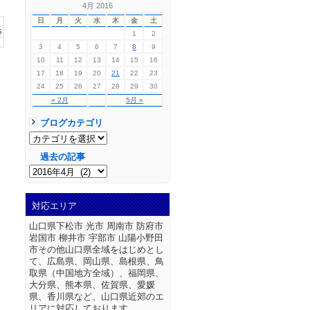
4月 2016
日
月
火
水
木
金
土
S
1
2
3
4
5
6
7
8
9
10
11
12
13
14
15
16
17
18
19
20
21
22
23
24
25
26
27
28
29
30
« 2月
5月 »
ブログカテゴリ
過去の記事
対応エリア
山口県下松市 光市 周南市 防府市
岩国市 柳井市 宇部市 山陽小野田
市その他山口県全域をはじめとし
て、広島県、岡山県、島根県、鳥
取県（中国地方全域）、福岡県、
大分県、熊本県、佐賀県、愛媛
県、香川県など、山口県近郊のエ
リアに対応しております。